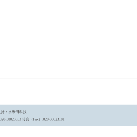
持：
水禾田科技
23333 传真（Fax）:020-38023181